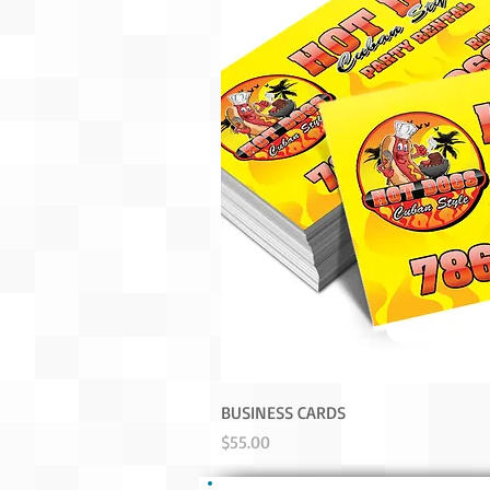
BUSINESS CARDS
Precio
$55.00